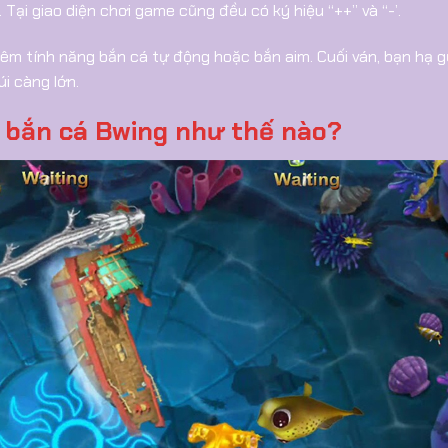
. Tại giao diện chơi game cũng đều có ký hiệu “++” và “-’.
hêm tính năng bắn cá tự động hoặc bắn aim. Cuối ván, bạn hạ 
úi càng lớn.
 bắn cá Bwing như thế nào?