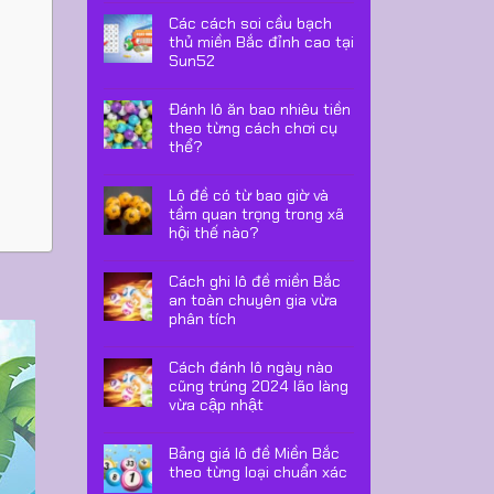
Các cách soi cầu bạch
thủ miền Bắc đỉnh cao tại
Sun52
Đánh lô ăn bao nhiêu tiền
theo từng cách chơi cụ
thể?
Lô đề có từ bao giờ và
tầm quan trọng trong xã
hội thế nào?
Cách ghi lô đề miền Bắc
an toàn chuyên gia vừa
phân tích
Cách đánh lô ngày nào
cũng trúng 2024 lão làng
vừa cập nhật
Bảng giá lô đề Miền Bắc
theo từng loại chuẩn xác