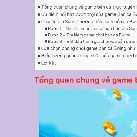
Tổng quan chung về game bắn cá trực tuyến
Ưu điểm nổi bật vượt trội của game Bắn cá 
Chuyên gia Sun52 hướng dẫn cách bắn cá Bw
Bước 1 – Mở tài khoản mới và nạp tiền vào Su
Bước 2 – Tìm kiếm game chơi bắn cá Bwing
Bước 3 – Bắt đầu tham gia chơi vào bắn cá ăn
Lựa chọn phòng chơi game bắn cá Bwing như
Biểu tượng quan trọng nhất của game chơi b
Lời kết
Tổng quan chung về game 