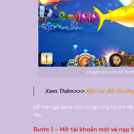
Chuyên gia nhà cái Sun5
Xem Thêm>>>
Bắn cá đổi thưởng
Để tham gia game chơi cá ngũ long tại nhà cái
sau:
Bước 1 – Mở tài khoản mới và nạp 