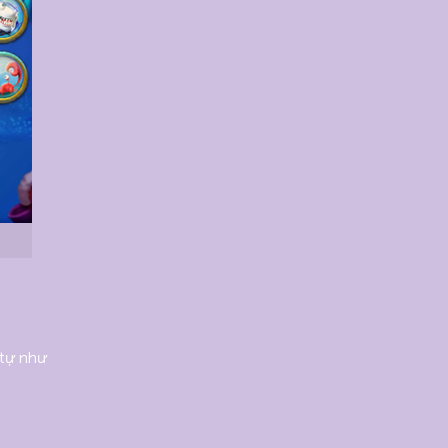
 tự như