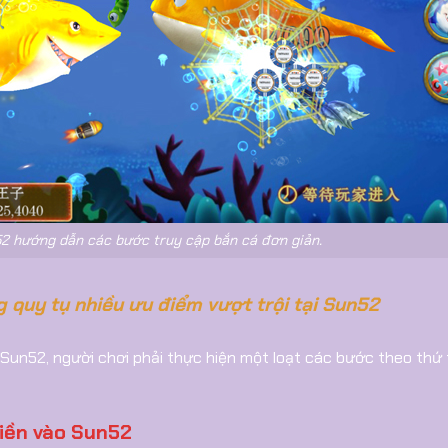
2 hướng dẫn các bước truy cập bắn cá đơn giản.
 quy tụ nhiều ưu điểm vượt trội tại Sun52
 Sun52, người chơi phải thực hiện một loạt các bước theo thứ
tiền vào Sun52