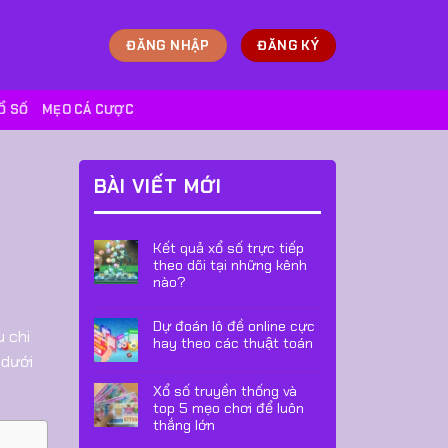
ĐĂNG NHẬP
ĐĂNG KÝ
Ổ SỐ
MẸO CÁ CƯỢC
BÀI VIẾT MỚI
Kết quả xổ số trực tiếp
theo dõi tại những kênh
nào?
Dự đoán lô đề online cực
 chi
hay theo các thuật toán
 dưới
Xổ số truyền thống và
top 5 mẹo chơi để luôn
thắng lớn