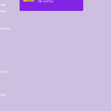
tại Sun52
nhận
hiệm
. Game
n lớn.
 các