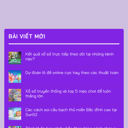
BÀI VIẾT MỚI
Kết quả xổ số trực tiếp theo dõi tại những kênh
nào?
Dự đoán lô đề online cực hay theo các thuật toán
Xổ số truyền thống và top 5 mẹo chơi để luôn
thắng lớn
Các cách soi cầu bạch thủ miền Bắc đỉnh cao tại
Sun52