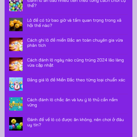
Đánh lô ăn bao nhiêu tiền theo từng cách chơi cụ
thể?
Lô đề có từ bao giờ và tầm quan trọng trong xã
hội thế nào?
Cách ghi lô đề miền Bắc an toàn chuyên gia vừa
phân tích
Cách đánh lô ngày nào cũng trúng 2024 lão làng
vừa cập nhật
Bảng giá lô đề Miền Bắc theo từng loại chuẩn xác
Cách đánh lô chắc ăn và lưu ý lô thủ cần nắm
vững
Đánh đề về lô có được ăn không, nên chơi ở đâu
uy tín?