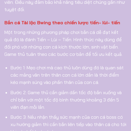
viên. Điều này đảm bảo khả năng tiêu diệt chúng gần như
tuyệt đối.
Bắn cá Tài lộc Bwing theo chiến lược tiến- lùi- tiến
Một trong những phương pháp chơi bắn cá dễ đạt kết
quả đó là đánh Tiến – Lùi – Tiến. Hình thức này dùng để
đối phó với những con cá kích thước lớn, sinh vật biển.
Game thủ tuân theo các bước cơ bản để tối ưu kết quả.
Bước 1: Mẹo chơi mà cao thủ luôn dùng đó là quan sát
các mảng vân trên thân con cá lớn dần là thời điểm
kéo mạnh súng vào phần thân của con cá.
Bước 2: Game thủ cần giảm dần tốc độ bắn xuống và
chỉ bắn với một tốc độ bình thường khoảng 3 đến 5
viên đạn mỗi lần.
Bước 3: Nếu nhận thấy sức mạnh của con cá boss có
xu hướng giảm thì cần bắn liên tiếp vào thân cá cho tới