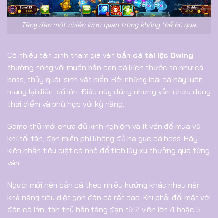
Tăng đạn một chiến lược quan trọng không thể bỏ qua.
Có nhiều tân binh tham gia ván
bắn cá tài lộc Bwing
thường nóng vội muốn bắn con cá kích thước to như cá
boss, thủy quái, sinh vật biển. Bởi những loài cá này luôn
mang lại điểm số lớn. Điều này đúng nhưng vẫn chưa đúng
thời điểm và phù hợp với kỹ năng.
Game thủ mới chưa đủ kinh nghiệm và ít vốn để mua vũ
khí tối tân, đạn miễn phí không đủ hạ gục cá boss. Hãy
kiên nhẫn tiêu diệt cá nhỏ để tích lũy xu thưởng qua từng
ván.
Người mới nên bắn cá theo nhiều hướng khác nhau nên
khả năng tiêu diệt gọn đàn cá rất cao. Khi phải đối mặt với
đàn cá lớn, tân thủ bắn tăng đạn từ 2 viên lên 4 hoặc 5