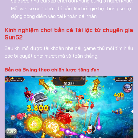
sẽ được nhà cái xếp chơi đối kháng cùng 3 người khác.
Mỗi ván sẽ có 1 phút để bắn, khi hết giờ hệ thống sẽ tự
động cộng điểm vào tài khoản cá nhân.
Kinh nghiệm chơi bắn cá Tài lộc từ chuyên gia
Sun52
Sau khi mở được tài khoản nhà cái, game thủ mới tìm hiểu
các bí quyết chơi mượt mà và toàn thắng.
Bắn cá Bwing theo chiến lược tăng đạn