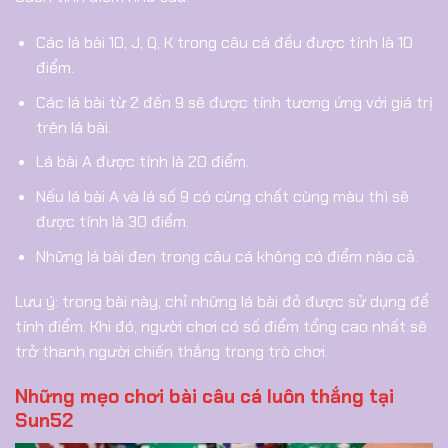
Các lá bài 10, J, Q, K trong câu cá đều được tính là 10
điểm.
Các lá bài từ 2 đến 9 sẽ được tính tương ứng với giá trị
trên lá bài.
Lá bài A được tính là 20 điểm.
Nếu lá bài A và lá số 9 có cùng chất cùng màu thì sẽ
được tính là 30 điểm.
Những lá bài đen trong câu cá không có điểm nào cả.
Lưu ý: trong bài này,
chỉ những lá bài đỏ được sử dụng để
tính điểm. Khi đó, người chơi có số điểm tổng cao nhất sẽ
trở thanh người chiến thắng trong trò chơi.
Những mẹo chơi bài câu cá luôn thắng tại
Sun52