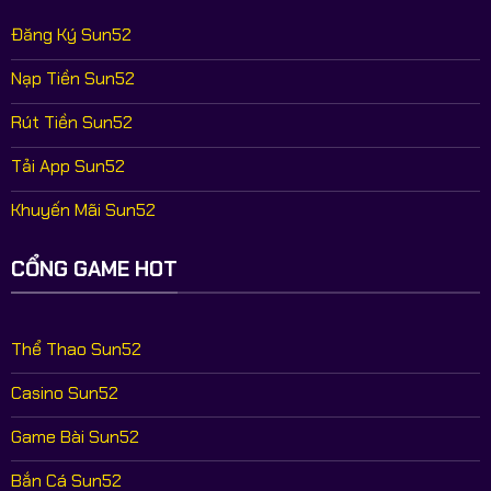
Đăng Ký Sun52
Nạp Tiền Sun52
Rút Tiền Sun52
Tải App Sun52
Khuyến Mãi Sun52
CỔNG GAME HOT
Thể Thao Sun52
Casino Sun52
Game Bài Sun52
Bắn Cá Sun52