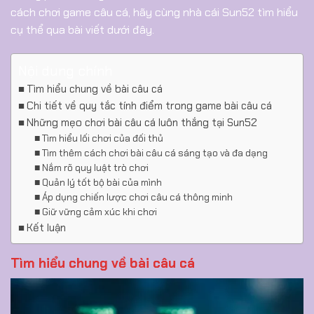
cách chơi game câu cá, hãy cùng nhà cái Sun52 tìm hiểu
cụ thể qua bài viết dưới đây.
Nội dung chính
Tìm hiểu chung về bài câu cá
Chi tiết về quy tắc tính điểm trong game bài câu cá
Những mẹo chơi bài câu cá luôn thắng tại Sun52
Tìm hiểu lối chơi của đối thủ
Tìm thêm cách chơi bài câu cá sáng tạo và đa dạng
Nắm rõ quy luật trò chơi
Quản lý tốt bộ bài của mình
Áp dụng chiến lược chơi câu cá thông minh
Giữ vững cảm xúc khi chơi
Kết luận
Tìm hiểu chung về bài câu cá