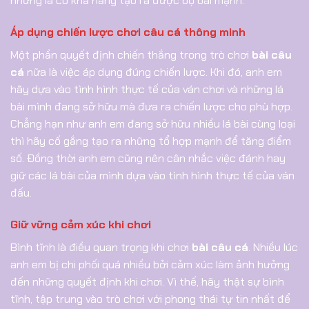
những lá có khả năng tạo ra được bộ bài mạnh.
Áp dụng chiến lược chơi câu cá thông minh
Một phần quyết định chiến thắng trong trò chơi
bài câu
cá
nữa là việc áp dụng đúng chiến lược. Khi đó, anh em
hãy dựa vào tình hình thực tế của ván chơi và những lá
bài mình đang sở hữu mà đưa ra chiến lược cho phù hợp.
Chẳng hạn như anh em đang sở hữu nhiều lá bài cùng loại
thì hãy cố gắng tạo ra những tổ hợp mạnh để tăng điểm
số. Đồng thời anh em cũng nên cân nhắc việc đánh hay
giữ các lá bài của mình dựa vào tình hình thực tế của ván
đấu.
Giữ vững cảm xúc khi chơi
Bình tĩnh là điều quan trọng khi chơi
bài câu cá
. Nhiều lúc
anh em bị chi phối quá nhiều bởi cảm xúc làm ảnh hưởng
đến những quyết định khi chơi. Vì thế, hãy thật sự bình
tĩnh, tập trung vào trò chơi với phong thái tự tin nhất để