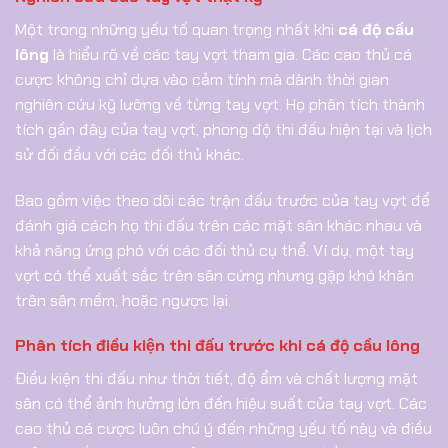
Một trong những yếu tố quan trọng nhất khi
cá độ cầu
lông
là hiểu rõ về các tay vợt tham gia. Các cao thủ cá
cược không chỉ dựa vào cảm tính mà dành thời gian
nghiên cứu kỹ lưỡng về từng tay vợt. Họ phân tích thành
tích gần đây của tay vợt, phong độ thi đấu hiện tại và lịch
sử đối đầu với các đối thủ khác.
Bao gồm việc theo dõi các trận đấu trước của tay vợt để
đánh giá cách họ thi đấu trên các mặt sân khác nhau và
khả năng ứng phó với các đối thủ cụ thể. Ví dụ, một tay
vợt có thể xuất sắc trên sân cứng nhưng gặp khó khăn
trên sân mềm, hoặc ngược lại.
Phân tích điều kiện thi đấu trước khi cá độ cầu lông
Điều kiện thi đấu như thời tiết, độ ẩm và chất lượng mặt
sân có thể ảnh hưởng lớn đến hiệu suất của tay vợt. Các
cao thủ cá cược luôn chú ý đến những yếu tố này và điều