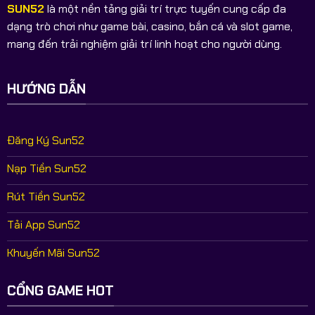
SUN52
là một nền tảng giải trí trực tuyến cung cấp đa
dạng trò chơi như game bài, casino, bắn cá và slot game,
mang đến trải nghiệm giải trí linh hoạt cho người dùng.
HƯỚNG DẪN
Đăng Ký Sun52
Nạp Tiền Sun52
Rút Tiền Sun52
Tải App Sun52
Khuyến Mãi Sun52
CỔNG GAME HOT