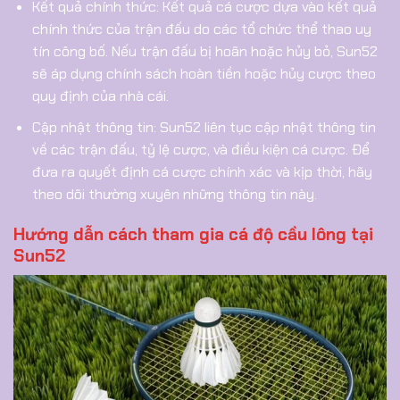
Kết quả chính thức: Kết quả cá cược dựa vào kết quả
chính thức của trận đấu do các tổ chức thể thao uy
tín công bố. Nếu trận đấu bị hoãn hoặc hủy bỏ, Sun52
sẽ áp dụng chính sách hoàn tiền hoặc hủy cược theo
quy định của nhà cái.
Cập nhật thông tin: Sun52 liên tục cập nhật thông tin
về các trận đấu, tỷ lệ cược, và điều kiện cá cược. Để
đưa ra quyết định cá cược chính xác và kịp thời, hãy
theo dõi thường xuyên những thông tin này.
Hướng dẫn cách tham gia cá độ cầu lông tại
Sun52