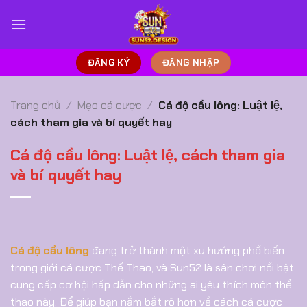
Chuyển
đến
nội
dung
ĐĂNG KÝ
ĐĂNG NHẬP
Trang chủ
/
Mẹo cá cược
/
Cá độ cầu lông: Luật lệ,
cách tham gia và bí quyết hay
Cá độ cầu lông: Luật lệ, cách tham gia
và bí quyết hay
Cá độ cầu lông
đang trở thành một xu hướng phổ biến
trong giới cá cược Thể Thao, và Sun52 là sân chơi nổi bật
cung cấp cơ hội hấp dẫn cho những ai yêu thích môn thể
thao này. Để giúp bạn nắm bắt rõ hơn về cách cá cược