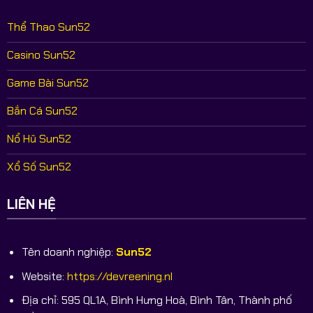
Thể Thao Sun52
Casino Sun52
Game Bài Sun52
Bắn Cá Sun52
Nổ Hũ Sun52
Xổ Số Sun52
LIÊN HỆ
Tên doanh nghiệp:
Sun52
Website:
https://devreening.nl
Địa chỉ: 595 QL1A, Bình Hưng Hoà, Bình Tân, Thành phố