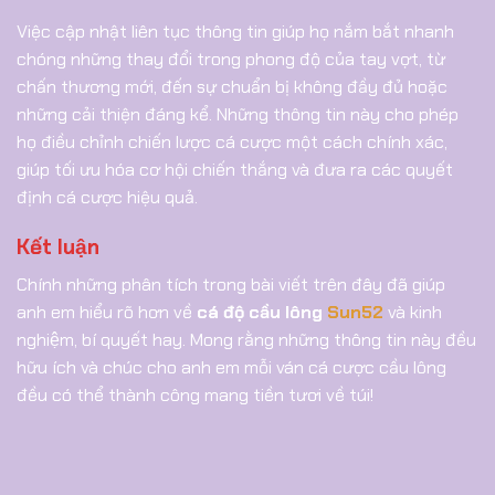
Việc cập nhật liên tục thông tin giúp họ nắm bắt nhanh
chóng những thay đổi trong phong độ của tay vợt, từ
chấn thương mới, đến sự chuẩn bị không đầy đủ hoặc
những cải thiện đáng kể. Những thông tin này cho phép
họ điều chỉnh chiến lược cá cược một cách chính xác,
giúp tối ưu hóa cơ hội chiến thắng và đưa ra các quyết
định cá cược hiệu quả.
Kết luận
Chính những phân tích trong bài viết trên đây đã giúp
anh em hiểu rõ hơn về
cá độ cầu lông
Sun52
và kinh
nghiệm, bí quyết hay. Mong rằng những thông tin này đều
hữu ích và chúc cho anh em mỗi ván cá cược cầu lông
đều có thể thành công mang tiền tươi về túi!