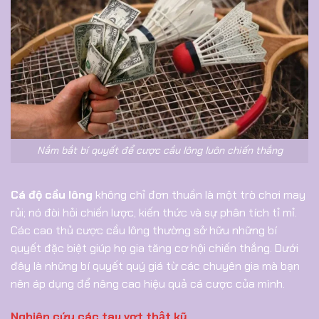
Nắm bắt bí quyết để cược cầu lông luôn chiến thắng
Cá độ cầu lông
không chỉ đơn thuần là một trò chơi may
rủi; nó đòi hỏi chiến lược, kiến thức và sự phân tích tỉ mỉ.
Các cao thủ cược cầu lông thường sở hữu những bí
quyết đặc biệt giúp họ gia tăng cơ hội chiến thắng. Dưới
đây là những bí quyết quý giá từ các chuyên gia mà bạn
nên áp dụng để nâng cao hiệu quả cá cược của mình.
Nghiên cứu các tay vợt thật kỹ