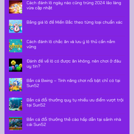
Cách đánh lô ngày nào cũng trúng 2024 lão làng
vừa cập nhật
Bảng giá lô đề Miền Bắc theo từng loại chuẩn xác
Cách đánh lô chắc ăn và lưu ý lô thủ cần nắm
vững
Đánh đề về lô có được ăn không, nên chơi ở đâu
uy tín?
Bắn cá Bwing – Tính năng chơi nổi bật chỉ có tại
Sun52
Bắn cá đổi thưởng quy tụ nhiều ưu điểm vượt trội
tại Sun52
Bắn cá đổi thưởng thẻ cào hấp dẫn tại sảnh nhà
cái Sun52