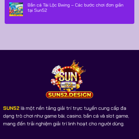
Bắn cá Tài Lộc Bwing – Các bước chơi đơn giản
tại Sun52
SUN52
là một nền tảng giải trí trực tuyến cung cấp đa
dạng trò chơi như game bài, casino, bắn cá và slot game,
mang đến trải nghiệm giải trí linh hoạt cho người dùng.