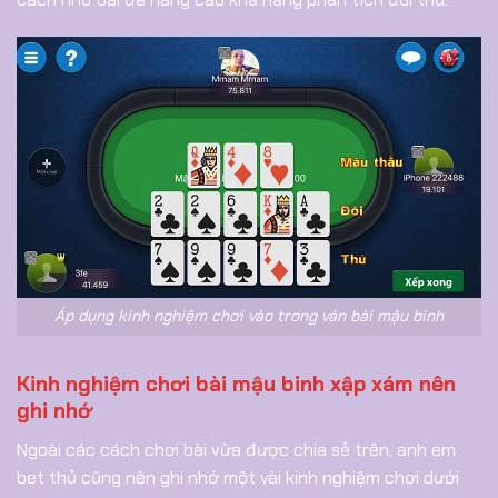
Áp dụng kinh nghiệm chơi vào trong ván bài mậu binh
Kinh nghiệm chơi bài mậu binh xập xám nên
ghi nhớ
Ngoài các cách chơi bài vừa được chia sẻ trên, anh em
bet thủ cũng nên ghi nhớ một vài kinh nghiệm chơi dưới