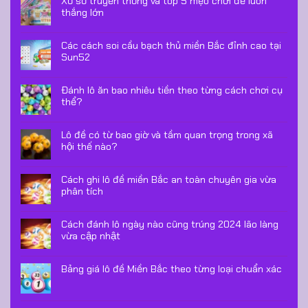
Xổ số truyền thống và top 5 mẹo chơi để luôn
thắng lớn
Các cách soi cầu bạch thủ miền Bắc đỉnh cao tại
Sun52
Đánh lô ăn bao nhiêu tiền theo từng cách chơi cụ
thể?
Lô đề có từ bao giờ và tầm quan trọng trong xã
hội thế nào?
Cách ghi lô đề miền Bắc an toàn chuyên gia vừa
phân tích
Cách đánh lô ngày nào cũng trúng 2024 lão làng
vừa cập nhật
Bảng giá lô đề Miền Bắc theo từng loại chuẩn xác