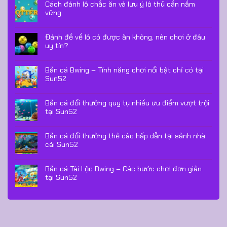
Cách đánh lô chắc ăn và lưu ý lô thủ cần nắm
vững
Đánh đề về lô có được ăn không, nên chơi ở đâu
uy tín?
Bắn cá Bwing – Tính năng chơi nổi bật chỉ có tại
Sun52
Bắn cá đổi thưởng quy tụ nhiều ưu điểm vượt trội
tại Sun52
Bắn cá đổi thưởng thẻ cào hấp dẫn tại sảnh nhà
cái Sun52
Bắn cá Tài Lộc Bwing – Các bước chơi đơn giản
tại Sun52