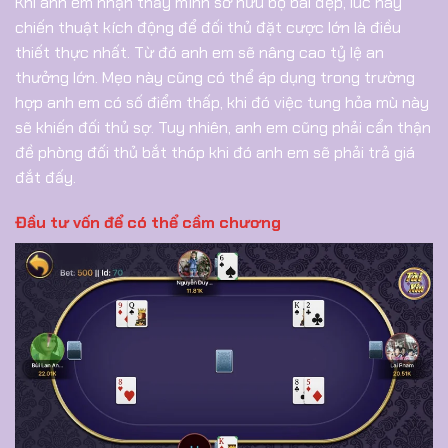
Khi anh em nhận thấy mình sở hữu bộ bài đẹp, lúc này
chiến thuật kích động để đối thủ đặt cược lớn là điều
thiết thực nhất. Từ đó anh em sẽ nâng cao tỷ lệ an
thưởng lớn. Mẹo này cũng có thể áp dụng trong trường
hợp anh em có số điểm thấp, khi đó việc tung hỏa mù này
sẽ khiến đối thủ sợ. Tuy nhiên, anh em cũng phải cẩn thận
đề phòng đối thủ bắt thóp khi đó anh em sẽ phải trả giá
đắt đấy.
Đầu tư vốn để có thể cầm chương