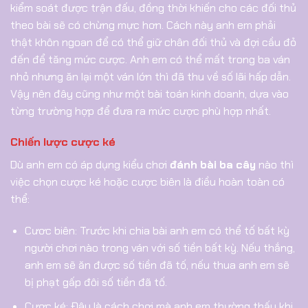
kiểm soát được trận đấu, đồng thời khiến cho các đối thủ
theo bài sẽ có chừng mực hơn. Cách này anh em phải
thật khôn ngoan để có thể giữ chân đối thủ và đợi cầu đỏ
đến để tăng mức cược. Anh em có thể mất trong ba ván
nhỏ nhưng ăn lại một ván lớn thì đã thu về số lãi hấp dẫn.
Vậy nên đây cũng như một bài toán kinh doanh, dựa vào
từng trường hợp để đưa ra mức cược phù hợp nhất.
Chiến lược cược ké
Dù anh em có áp dụng kiểu chơi
đánh bài ba cây
nào thì
việc chọn cược ké hoặc cược biên là điều hoàn toàn có
thể:
Cươc biên: Trước khi chia bài anh em có thể tố bất kỳ
người chơi nào trong ván với số tiền bất kỳ. Nếu thắng,
anh em sẽ ăn được số tiền đã tố, nếu thua anh em sẽ
bị phạt gấp đôi số tiền đã tố.
Cược ké: Đây là cách chơi mà anh em thường thấy khi