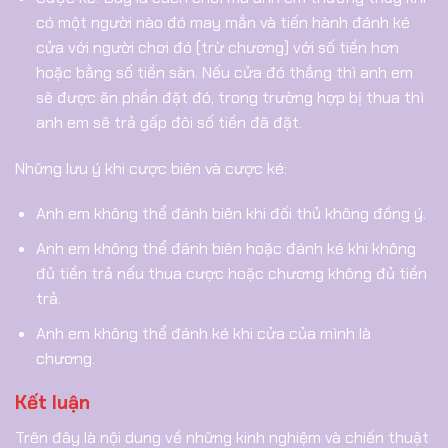
có một người nào đó may mắn và tiến hành đánh ké
cửa với người chơi đó (trừ chương) với số tiền hơn
hoặc bằng số tiền sàn. Nếu cửa đó thắng thì anh em
sẽ được ăn phần đặt đó, trong trường hợp bị thua thì
anh em sẽ trả gấp đôi số tiền đã đặt.
Những lưu ý khi cược biên và cược ké:
Anh em không thể đánh biên khi đối thủ không đồng ý.
Anh em không thể đánh biên hoặc đánh ké khi không
đủ tiền trả nếu thua cược hoặc chương không đủ tiền
trả.
Anh em không thể đánh ké khi cửa của mình là
chương.
Kết luận
Trên đây là nội dung về những kinh nghiệm và chiến thuật