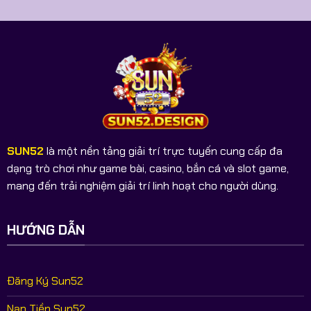
SUN52
là một nền tảng giải trí trực tuyến cung cấp đa
dạng trò chơi như game bài, casino, bắn cá và slot game,
mang đến trải nghiệm giải trí linh hoạt cho người dùng.
HƯỚNG DẪN
Đăng Ký Sun52
Nạp Tiền Sun52