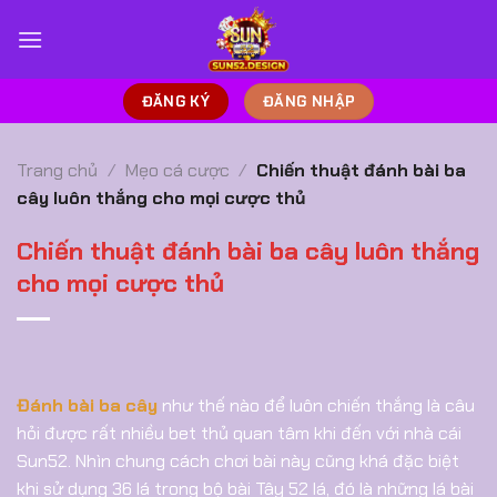
Chuyển
đến
nội
dung
ĐĂNG KÝ
ĐĂNG NHẬP
Trang chủ
/
Mẹo cá cược
/
Chiến thuật đánh bài ba
cây luôn thắng cho mọi cược thủ
Chiến thuật đánh bài ba cây luôn thắng
cho mọi cược thủ
Đánh bài ba cây
như thế nào để luôn chiến thắng là câu
hỏi được rất nhiều bet thủ quan tâm khi đến với nhà cái
Sun52. Nhìn chung cách chơi bài này cũng khá đặc biệt
khi sử dụng 36 lá trong bộ bài Tây 52 lá, đó là những lá bài