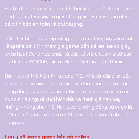
Khi tìm kiếm nhà cái uy tín để chơi bắn cá đổi thưởng tiền
thật, có một số yếu tố quan trọng anh em nên cân nhắc
để đảm bảo an toàn và chất lượng:
Kiểm tra tính hợp pháp và uy tín: Trước tiên, hãy xác minh
rằng nhà cái định tham gia
game bắn cá online
có giấy
phép hoạt động hợp pháp từ các tổ chức quản lý cờ bạc
uy tín như PAGCOR, Isle of Man hoặc Curacao eGaming.
Đánh giá vị thế trên thị trường: Một nhà cái đáng tin cậy
thường có sự hiện diện rõ ràng và được công nhận trong
cộng đồng cá cược quốc tế. Kiểm tra xem nhà cái đó có
được nhiều người chơi biết đến và đánh giá cao hay
không. Những phản hồi tích cực từ cộng đồng cá cược là
một chỉ số quan trọng về chất lượng dịch vụ mà nhà cái
cung cấp.
Lưu ý số lượng game bắn cá online