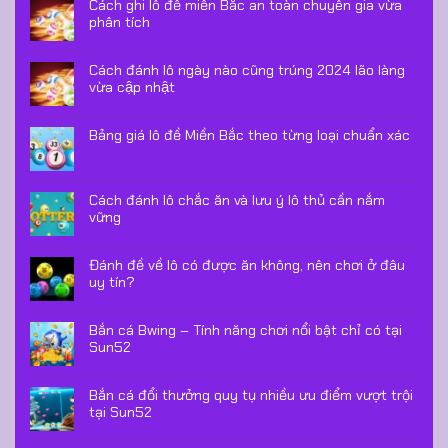
Cách ghi lô đề miền Bắc an toàn chuyên gia vừa
phân tích
Cách đánh lô ngày nào cũng trúng 2024 lão làng
vừa cập nhật
Bảng giá lô đề Miền Bắc theo từng loại chuẩn xác
Cách đánh lô chắc ăn và lưu ý lô thủ cần nắm
vững
Đánh đề về lô có được ăn không, nên chơi ở đâu
uy tín?
Bắn cá Bwing – Tính năng chơi nổi bật chỉ có tại
Sun52
Bắn cá đổi thưởng quy tụ nhiều ưu điểm vượt trội
tại Sun52