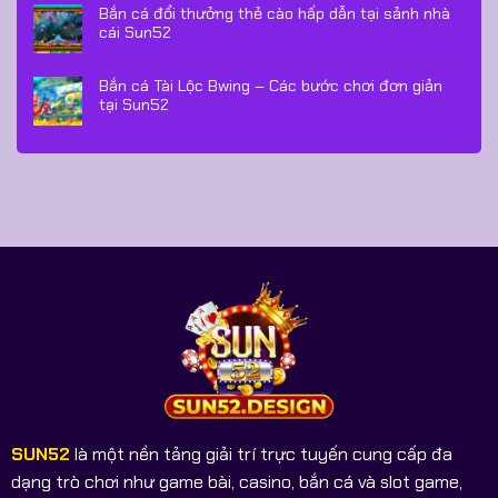
Bắn cá đổi thưởng thẻ cào hấp dẫn tại sảnh nhà
cái Sun52
Bắn cá Tài Lộc Bwing – Các bước chơi đơn giản
tại Sun52
SUN52
là một nền tảng giải trí trực tuyến cung cấp đa
dạng trò chơi như game bài, casino, bắn cá và slot game,