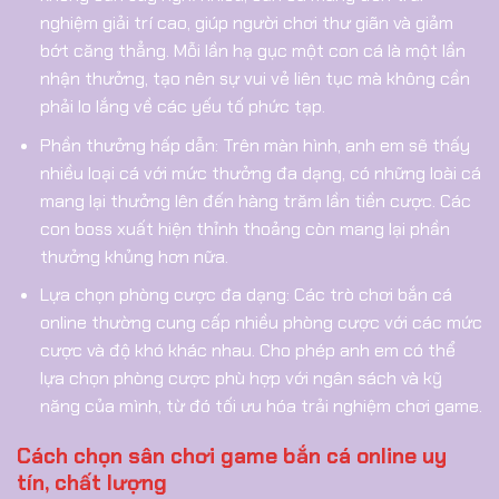
nghiệm giải trí cao, giúp người chơi thư giãn và giảm
bớt căng thẳng. Mỗi lần hạ gục một con cá là một lần
nhận thưởng, tạo nên sự vui vẻ liên tục mà không cần
phải lo lắng về các yếu tố phức tạp.
Phần thưởng hấp dẫn: Trên màn hình, anh em sẽ thấy
nhiều loại cá với mức thưởng đa dạng, có những loài cá
mang lại thưởng lên đến hàng trăm lần tiền cược. Các
con boss xuất hiện thỉnh thoảng còn mang lại phần
thưởng khủng hơn nữa.
Lựa chọn phòng cược đa dạng: Các trò chơi bắn cá
online thường cung cấp nhiều phòng cược với các mức
cược và độ khó khác nhau. Cho phép anh em có thể
lựa chọn phòng cược phù hợp với ngân sách và kỹ
năng của mình, từ đó tối ưu hóa trải nghiệm chơi game.
Cách chọn sân chơi game bắn cá online uy
tín, chất lượng