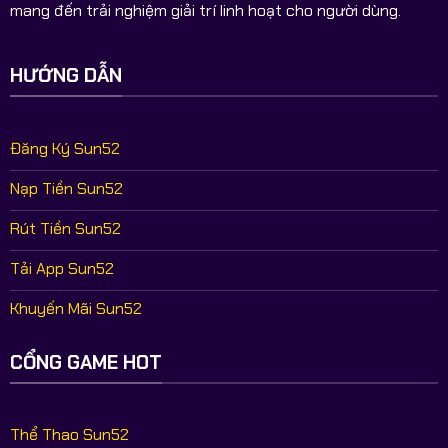
mang đến trải nghiệm giải trí linh hoạt cho người dùng.
HƯỚNG DẪN
Đăng Ký Sun52
Nạp Tiền Sun52
Rút Tiền Sun52
Tải App Sun52
Khuyến Mãi Sun52
CỔNG GAME HOT
Thể Thao Sun52