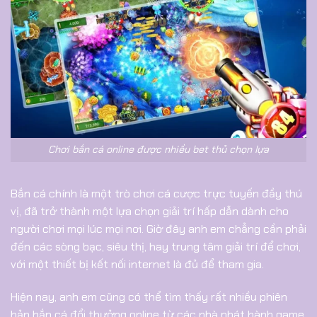
Chơi bắn cá online được nhiều bet thủ chọn lựa
Bắn cá chính là một trò chơi cá cược trực tuyến đầy thú
vị, đã trở thành một lựa chọn giải trí hấp dẫn dành cho
người chơi mọi lúc mọi nơi. Giờ đây anh em chẳng cần phải
đến các sòng bạc, siêu thị, hay trung tâm giải trí để chơi,
với một thiết bị kết nối internet là đủ để tham gia.
Hiện nay, anh em cũng có thể tìm thấy rất nhiều phiên
bản bắn cá đổi thưởng online từ các nhà phát hành game