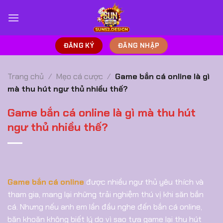
Chuyển
đến
nội
dung
ĐĂNG KÝ
ĐĂNG NHẬP
Trang chủ
/
Mẹo cá cược
/
Game bắn cá online là gì
mà thu hút ngư thủ nhiều thế?
Game bắn cá online là gì mà thu hút
ngư thủ nhiều thế?
Game bắn cá online
được nhiều ngư thủ yêu thích và
tham gia, mang lại những trải nghiệm thú vị khi săn bắn
cá. Nhưng nếu anh em lần đầu nghe đến bắn cá online,
băn khoăn không biết lý do vì sao tựa game lại thu hút