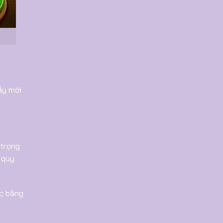
̣y mới
 trọng
 quy
ợc bằng