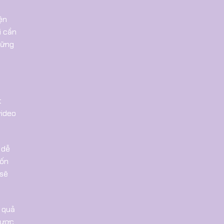
ện
i cần
hững
t
video
 dễ
uốn
 sẽ
t quả
được