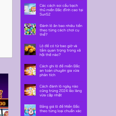
Các cách soi cầu bạch
thủ miền Bắc đỉnh cao tại
Sun52
Đánh lô ăn bao nhiêu tiền
theo từng cách chơi cụ
thể?
Lô đề có từ bao giờ và
tầm quan trọng trong xã
hội thế nào?
Cách ghi lô đề miền Bắc
an toàn chuyên gia vừa
phân tích
Cách đánh lô ngày nào
cũng trúng 2024 lão làng
vừa cập nhật
Bảng giá lô đề Miền Bắc
theo từng loại chuẩn xác