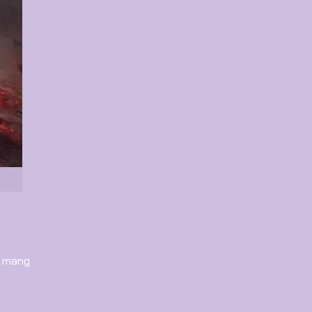
ể mang