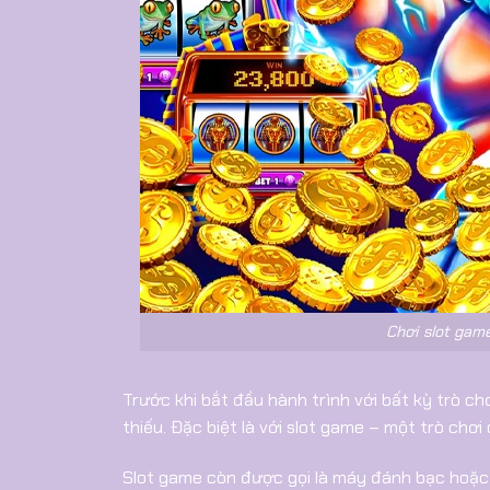
Chơi slot game 
Trước khi bắt đầu hành trình với bất kỳ trò chơ
thiếu. Đặc biệt là với slot game – một trò chơi có
Slot game còn được gọi là máy đánh bạc hoặc m