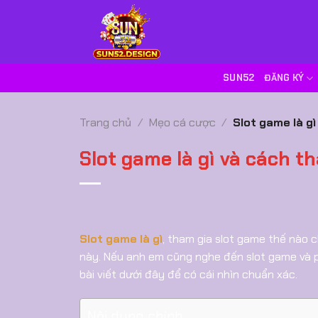
Chuyển
đến
nội
dung
SUN52
ĐĂNG KÝ
Trang chủ
/
Mẹo cá cược
/
Slot game là gì
Slot game là gì và cách 
Slot game là gì
, tham gia slot game thế nào ch
này. Nếu anh em cũng nghe đến slot game và ph
bài viết dưới đây để có cái nhìn chuẩn xác.
Nội dung chính