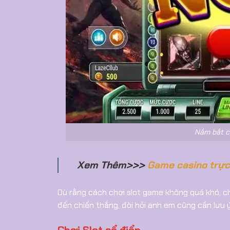
Nắm bắt 
Xem Thêm>>>
Game casino trực t
Dù rằng cách chơi slot game không quá khó, ch
đến chiến thắng, đòi hỏi anh em cũng cần lưu