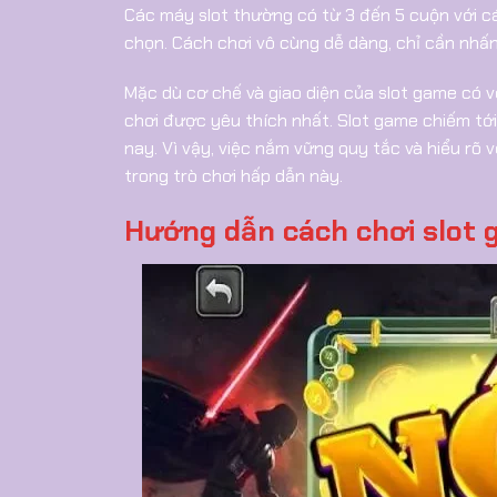
Các máy slot thường có từ 3 đến 5 cuộn với cá
chọn. Cách chơi vô cùng dễ dàng, chỉ cần nhấ
Mặc dù cơ chế và giao diện của slot game có v
chơi được yêu thích nhất. Slot game chiếm tớ
nay. Vì vậy, việc nắm vững quy tắc và hiểu rõ về
trong trò chơi hấp dẫn này.
Hướng dẫn cách chơi slot 