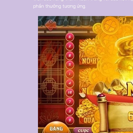
phần thưởng tương ứng.