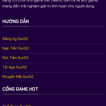
dạng trò chơi như game bài, casino, bắn cá và slot game,
mang đến trải nghiệm giải trí linh hoạt cho người dùng.
HƯỚNG DẪN
Đăng Ký Sun52
Nạp Tiền Sun52
Rút Tiền Sun52
Tải App Sun52
Khuyến Mãi Sun52
CỔNG GAME HOT