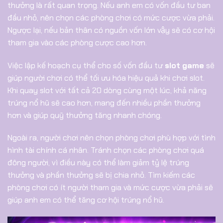
thưởng là rất quan trọng. Nếu anh em có vốn đầu tư ban
đầu nhỏ, nên chọn các phòng chơi có mức cược vừa phải.
Ngược lại, nếu bản thân có nguồn vốn lớn vậy sẽ có cơ hội
tham gia vào các phòng cược cao hơn.
Việc lập kế hoạch cụ thể cho số vốn đầu tư
slot game
sẽ
giúp người chơi có thể tối ưu hóa hiệu quả khi chơi slot.
Khi quay slot với tất cả 20 dòng cùng một lúc, khả năng
trúng nổ hũ sẽ cao hơn, mang đến nhiều phần thưởng
hơn và giúp quỹ thưởng tăng nhanh chóng.
Ngoài ra, người chơi nên chọn phòng chơi phù hợp với tình
hình tài chính cá nhân. Tránh chọn các phòng chơi quá
đông người, vì điều này có thể làm giảm tỷ lệ trúng
thưởng và phần thưởng sẽ bị chia nhỏ. Tìm kiếm các
phòng chơi có ít người tham gia và mức cược vừa phải sẽ
giúp anh em có thể tăng cơ hội trúng nổ hũ.