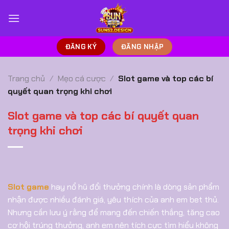
Chuyển
đến
nội
dung
ĐĂNG KÝ
ĐĂNG NHẬP
Trang chủ
/
Mẹo cá cược
/
Slot game và top các bí
quyết quan trọng khi chơi
Slot game và top các bí quyết quan
trọng khi chơi
Slot game
hay nổ hũ đổi thưởng chính là dòng sản phẩm
nhận được nhiều đánh giá, yêu thích của anh em bet thủ.
Nhưng cần lưu ý rằng để mang đến chiến thắng, tăng cao
cơ hội trúng thưởng, anh em nên tích cực tìm hiểu không