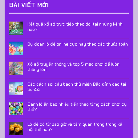
BÀI VIẾT MỚI
Kết quả xổ số trực tiếp theo dõi tại những kênh
nào?
Dự đoán lô đề online cực hay theo các thuật toán
Xổ số truyền thống và top 5 mẹo chơi để luôn
thắng lớn
Các cách soi cầu bạch thủ miền Bắc đỉnh cao tại
Sun52
Đánh lô ăn bao nhiêu tiền theo từng cách chơi cụ
thể?
Lô đề có từ bao giờ và tầm quan trọng trong xã
hội thế nào?