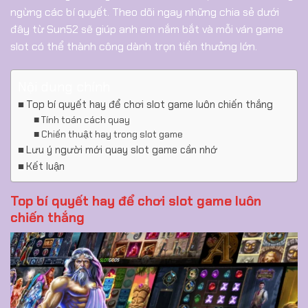
ngừng các bí quyết. Theo dõi ngay những chia sẻ dưới
đây từ Sun52 sẽ giúp anh em nắm bắt và mỗi ván game
slot có thể thành công dành trọn tiền thưởng lớn.
Nội dung chính
Top bí quyết hay để chơi slot game luôn chiến thắng
Tính toán cách quay
Chiến thuật hay trong slot game
Lưu ý người mới quay slot game cần nhớ
Kết luận
Top bí quyết hay để chơi slot game luôn
chiến thắng