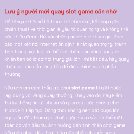
Lưu ý người mới quay slot game cần nhớ
Để tăng cơ hội nổ hũ trong trò chơi slot, kết hợp giữa
chiến thuật và thời gian là yếu tố quan tọng và không thể
nào thiếu được. Đối với những người mới tham gia, đảm
bảo một kết nối internet ổn định là rất quan trọng, tránh
tình trạng giật lag có thể làm chậm các vòng quay và
khiến bạn bỏ lỡ cơ hội trúng giải lớn. Khi bắt đầu, hãy quay
chậm và dần dần tăng tốc để điều chỉnh vào ô phần
thưởng.
Nếu anh em cảm thấy trò chơi
slot game
bị giật hoặc
lag, đừng vội vàng quay thưởng. Thay vào đó, hãy kiểm
tra lại thông tin tài khoản và quan sát các phòng chơi
trước khi tiếp tục. Đồng thời, không nên đặt cược lớn
ngay lần đầu tham gia, vì nếu gặp rủi ro vậy có thể mất
toàn bộ vốn đầu tư, ảnh hưởng đến tinh thần chơi game.
Nếu gặp phải “dây đen,” hãy cân nhắc chuyển sang