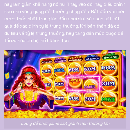
này làm giảm khả năng nổ hũ. Thay vào đó, hãy điều chỉnh
sao cho vòng quay đổi thưởng chạy đều. Bắt đầu với mức
cược thấp nhất trong lần đầu chơi slot và quan sát kết
quả để xác định tỷ lệ trúng thưởng. Khi bản thân đã có
dữ liệu về tỷ lệ trúng thưởng, hãy tăng dần mức cược để
tối ưu hóa cơ hội nổ hũ liên tục.
Lưu ý để chơi game slot giành tiền thưởng lớn