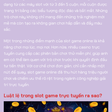
dạng từ các máy slot với từ 3 đến 5 cuộn, mỗi cuộn được
trang trí bằng các biểu tượng độc đáo và bắt mắt. Những
trò chơi này không chỉ mang đến những trải nghiệm mới
mẻ mà còn tạo ra không gian chơi hấp dẫn và đầy màu
sắc.
Một trong những điểm mạnh của slot game online là khả
năng chơi mọi lúc, mọi nơi. Hơn nữa, nhiều casino trực
tuyến cung cấp các phiên bản chơi thử miễn phí, giúp anh
em có thể làm quen với trò chơi trước khi quyết định đầu
tư tiền thật. Với cơ chế chơi đơn giản, chỉ cần nhấp một
nút để quay, slot game online đã thu hút hàng triệu người
chơi và chiếm ưu thế rõ rệt trong ngành công nghiệp giải
trí trực tuyến.
Luật lệ trong slot game trực tuyến ra sao?