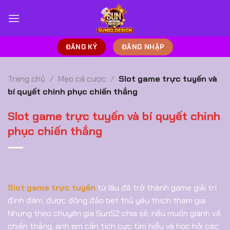
Chuyển
đến
nội
dung
ĐĂNG KÝ
ĐĂNG NHẬP
Trang chủ
/
Mẹo cá cược
/
Slot game trực tuyến và
bí quyết chinh phục chiến thắng
Slot game trực tuyến và bí quyết chinh
phục chiến thắng
Slot game trực tuyến
từ lâu đã trở thành game giải trí
đình đám, được đông đảo bet thủ yêu thích tham gia.
Nhưng theo chuyên gia Sun52 chia sẻ, nếu muốn giành về
chiến thắng, anh em cần tích cực tìm hiểu và học hỏi các