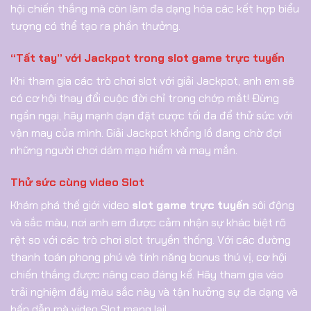
hội chiến thắng mà còn làm đa dạng hóa các kết hợp biểu
tượng có thể tạo ra phần thưởng.
“Tất tay” với Jackpot trong slot game trực tuyến
Khi tham gia các trò chơi slot với giải Jackpot, anh em sẽ
có cơ hội thay đổi cuộc đời chỉ trong chớp mắt! Đừng
ngần ngại, hãy mạnh dạn đặt cược tối đa để thử sức với
vận may của mình. Giải Jackpot khổng lồ đang chờ đợi
những người chơi dám mạo hiểm và may mắn.
Thử sức cùng video Slot
Khám phá thế giới video
slot game trực tuyến
sôi động
và sắc màu, nơi anh em được cảm nhận sự khác biệt rõ
rệt so với các trò chơi slot truyền thống. Với các đường
thanh toán phong phú và tính năng bonus thú vị, cơ hội
chiến thắng được nâng cao đáng kể. Hãy tham gia vào
trải nghiệm đầy màu sắc này và tận hưởng sự đa dạng và
hấp dẫn mà video Slot mang lại!