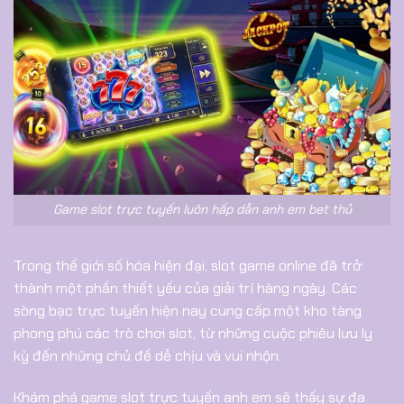
Game slot trực tuyến luôn hấp dẫn anh em bet thủ
Trong thế giới số hóa hiện đại, slot game online đã trở
thành một phần thiết yếu của giải trí hàng ngày. Các
sòng bạc trực tuyến hiện nay cung cấp một kho tàng
phong phú các trò chơi slot, từ những cuộc phiêu lưu ly
kỳ đến những chủ đề dễ chịu và vui nhộn.
Khám phá game slot trực tuyến anh em sẽ thấy sự đa