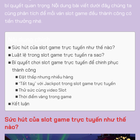
bí quyết quan trọng. Nội dung bài viết dưới đây chúng ta
cùng phân tích để mỗi ván slot game đều thành công có
tiền thưởng nhé.
Nội dung chính
Sức hút của slot game trực tuyến như thế nào?
Luật lệ trong slot game trực tuyến ra sao?
Bí quyết chơi slot game trực tuyến để chinh phục
thành công
Đặt thấp nhưng nhiều hàng
“Tất tay” với Jackpot trong slot game trực tuyến
Thử sức cùng video Slot
Thời điểm vàng trong game
Kết luận
Sức hút của slot game trực tuyến như thế
nào?